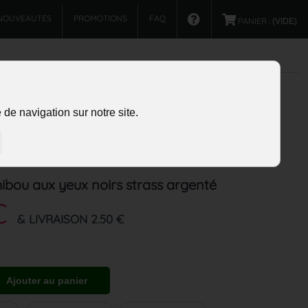
NOUVEAUTÉS
PROMOTIONS
FAQ
PANIER :
(VIDE)
de navigation sur notre site.
hibou aux yeux noirs strass argenté
€
& LIVRAISON 2.50 €