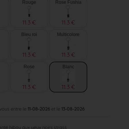
Rouge
Rose Fushia
11.3 €
11.3 €
Bleu roi
Multicolore
11.3 €
11.3 €
Rose
Blanc
11.3 €
11.3 €
 vous entre le
11-08-2026
et le
13-08-2026
enté hibou aux yeux noirs strass