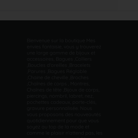
Bienvenue sur la boutique Mes
envies fantaisie, vous y trouverez
une large gamme de bijoux et
accessoires, Bagues ,Colliers
,Boucles d'oreilles ,Bracelets
,Parures ,Bagues Réglable
,Chaine de cheville ,Broches
,Chaînes de corps , Montres,
Chaînes de tête ,Bijoux de corps,
piercings, nombril, labret, nez,
pochettes cadeaux, porte-clés,
gravure personnalisée. Nous
vous proposons des nouveautés
quotidiennement pour que vous
soyez au top de la mode et
comme le plaisir n'attend pas, les