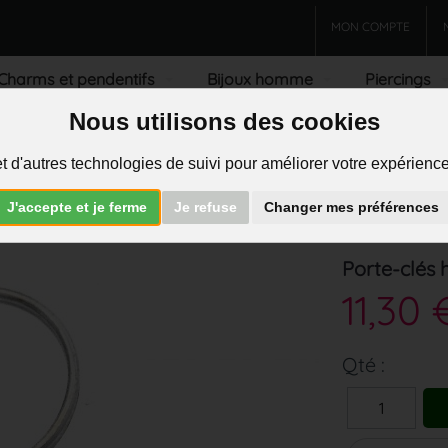
MON COMPTE
Charms et pendentifs
Bijoux homme
Piercings
Nous utilisons des cookies
R
t d'autres technologies de suivi pour améliorer votre expérience 
J'accepte et je ferme
Je refuse
Changer mes préférences
>
Porte-clés
Porte-clés 
11,30 
Qté :