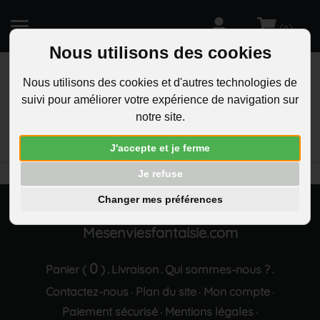
(
)
0
Nous utilisons des cookies
Nous utilisons des cookies et d'autres technologies de
suivi pour améliorer votre expérience de navigation sur
R
notre site.
PROMOTIONS
Aucune promotion.
J'accepte et je ferme
Je refuse
Changer mes préférences
Mesenviesfantaisie.com
0
Panier (
)
Livraison
Qui sommes-nous ?
.
.
.
Contactez-nous
Plan du site
Mon compte
·
·
·
Paiement sécurisé
Mentions légales
·
·