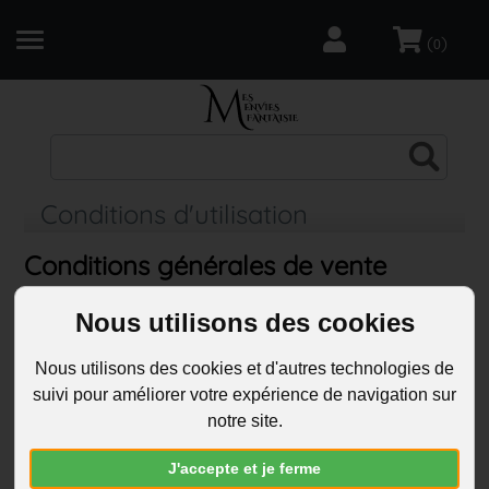
(
)
0
R
Conditions d'utilisation
Conditions générales de vente
________________________________________
Nous utilisons des cookies
Mes envies fantaisie
Nous utilisons des cookies et d'autres technologies de
suivi pour améliorer votre expérience de navigation sur
MES ENVIES FANTAISIE
notre site.
Ce site est édité par DBMB COMMERCE SARL
J'accepte et je ferme
Société au capital de 2000 euros