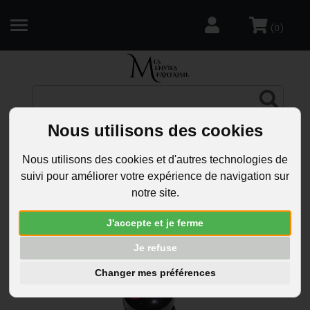
(
)
0
R
Faux plug
Nous utilisons des cookies
Il y a 10 article(s)
Nous utilisons des cookies et d'autres technologies de
Faux plug
suivi pour améliorer votre expérience de navigation sur
notre site.
Tri
J'accepte et je ferme
Je refuse
Changer mes préférences