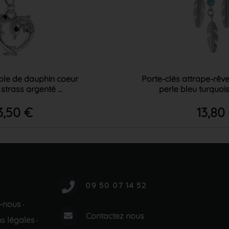
ple de dauphin coeur
Porte-clés attrape-rêv
trass argenté ...
perle bleu turquois
3,50 €
13,80
-nous
·
Contactez nous
s légales
·