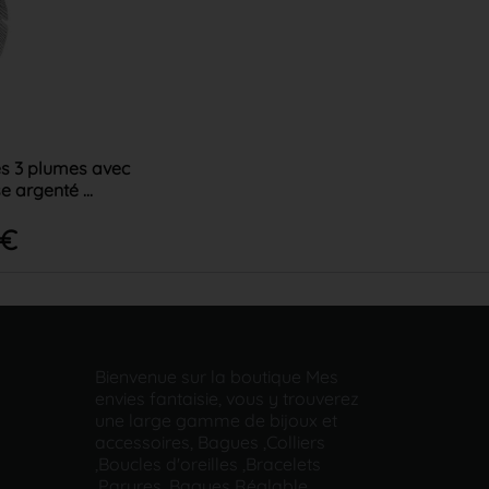
es 3 plumes avec
e argenté ...
 €
Bienvenue sur la boutique Mes
envies fantaisie, vous y trouverez
une large gamme de bijoux et
accessoires, Bagues ,Colliers
,Boucles d'oreilles ,Bracelets
,Parures ,Bagues Réglable