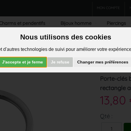
MON COMPTE
Charms et pendentifs
Bijoux homme
Piercings
Nous utilisons des cookies
R
t d'autres technologies de suivi pour améliorer votre expérience 
J'accepte et je ferme
Je refuse
Changer mes préférences
>
Porte-clés
Porte-clés 
rectangle a
13,80
Qté :