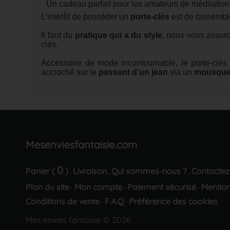
Un cadeau parfait pour les amateurs de méditation
L'intérêt de posséder un
porte-clés
est de rassemble
Il faut du
pratique qui a du style
, nous vous assuro
clés.
Accessoire de mode incontournable, le porte-clés
accroché sur le
passant d'un jean
via un
mousque
Mesenviesfantaisie.com
0
Panier (
)
Livraison
Qui sommes-nous ?
Contactez
.
.
.
Plan du site
Mon compte
Paiement sécurisé
Mention
·
·
·
Conditions de vente
F.A.Q
Préférence des cookies
·
·
Mes envies fantaisie © 2026