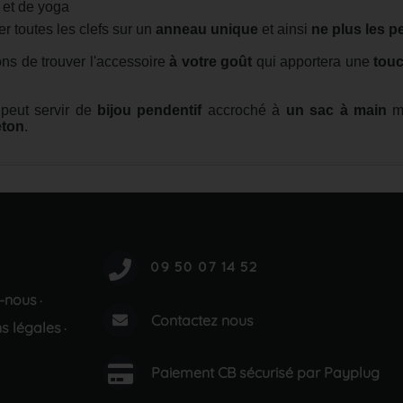
 et de yoga
r toutes les clefs sur un
anneau unique
et ainsi
ne plus les p
ns de trouver l'accessoire
à votre goût
qui apportera une
touc
 peut servir de
bijou pendentif
accroché à
un sac à main
ma
ton
.
-nous
·
Contactez nous
s légales
·
Paiement CB sécurisé par Payplug