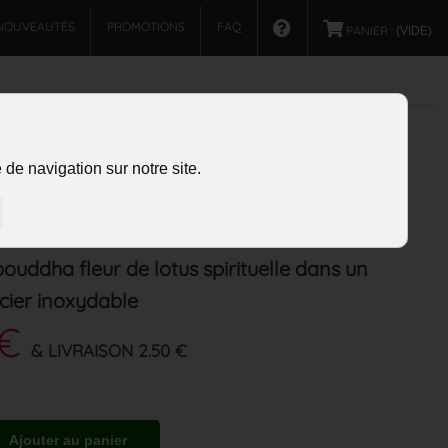
NOUVEAUTÉS
PROMOTIONS
FAQ
PANIER :
(VIDE)
de navigation sur notre site.
bouddha fleur de lotus spirituelle dans un
cier inoxydable
 €
& LIVRAISON 2.50 €