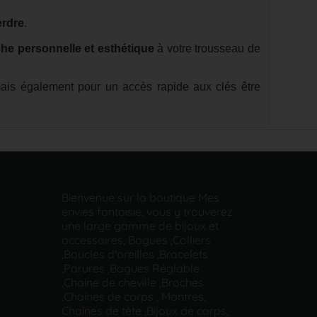
erdre
.
he personnelle et esthétique
à votre trousseau de
is également pour un accès rapide aux clés être
Bienvenue sur la boutique Mes
envies fantaisie, vous y trouverez
une large gamme de bijoux et
accessoires, Bagues ,Colliers
,Boucles d'oreilles ,Bracelets
,Parures ,Bagues Réglable
,Chaine de cheville ,Broches
,Chaînes de corps , Montres,
Chaînes de tête ,Bijoux de corps,