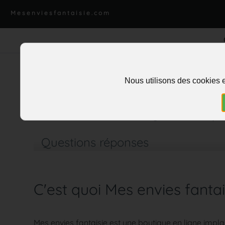
Mesenviesfantaisie.com
Nous utilisons des cookies e
Accueil
>
Infos
>
Questions rép
Questions réponses
C'est quoi Mes envies fantai
Mes envies fantaisie est une boutique en ligne impla