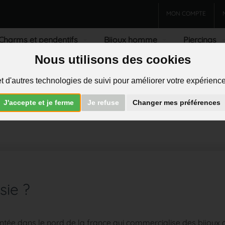
MON COMPTE
Charms et pendentifs
Bijoux homme
Piercings
Nous utilisons des cookies
R
t d'autres technologies de suivi pour améliorer votre expérience 
J'accepte et je ferme
Je refuse
Changer mes préférences
onses
sie ?
ntée dans le nord de la france qui commercialise des bijoux a