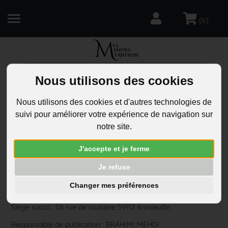
(
)
0
R
Nous utilisons des cookies
Mentions légales
Nous utilisons des cookies et d'autres technologies de
suivi pour améliorer votre expérience de navigation sur
Mentions légales
notre site.
J'accepte et je ferme
MES ENVIES FANTAISIE
Je refuse
Ce site est édité par DBMB COMMERCE SARL
Changer mes préférences
Société au capital de 2000 euros
Siège social : 58 rue de touraine 59112 Annoeullin
Responsable de publication : BRAHIMI MEHDI