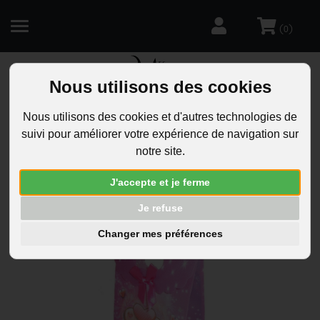
(
)
0
Nous utilisons des cookies
R
Nous utilisons des cookies et d'autres technologies de
Pochette cadeau
suivi pour améliorer votre expérience de navigation sur
notre site.
Il y a 4 article(s)
Pochette cadeau
J'accepte et je ferme
Je refuse
Tri
Changer mes préférences