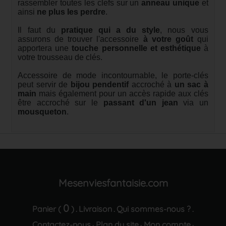
rassembler toutes les clefs sur un
anneau unique
et
ainsi
ne plus les perdre
.
Il faut du
pratique qui a du style
, nous vous
assurons de trouver l'accessoire
à votre goût
qui
apportera une
touche personnelle et esthétique
à
votre trousseau de clés.
Accessoire de mode incontournable, le porte-clés
peut servir de
bijou pendentif
accroché à
un sac à
main
mais également pour un accès rapide aux clés
être accroché sur le
passant d'un jean
via un
mousqueton
.
Mesenviesfantaisie.com
0
Panier (
)
Livraison
Qui sommes-nous ?
.
.
.
Contactez-nous
Plan du site
Mon compte
·
·
·