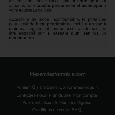
assurons de trouver l'accessoire
à votre goût
qui
apportera une
touche personnelle et esthétique
à
votre trousseau de clés.
Accessoire de mode incontournable, le porte-clés
peut servir de
bijou pendentif
accroché à
un sac à
main
mais également pour un accès rapide aux clés
être accroché sur le
passant d'un jean
via un
mousqueton
.
Mesenviesfantaisie.com
0
Panier (
)
Livraison
Qui sommes-nous ?
.
.
.
Contactez-nous
Plan du site
Mon compte
·
·
·
Paiement sécurisé
Mentions légales
·
·
Conditions de vente
F.A.Q
·
·