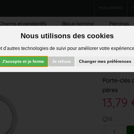
MON COMPTE
Charms et pendentifs
Bijoux homme
Piercings
Nous utilisons des cookies
R
t d'autres technologies de suivi pour améliorer votre expérience 
J'accepte et je ferme
Je refuse
Changer mes préférences
>
Porte-clés
Porte-clés 
pères
13,79 
Qté :