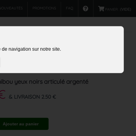
NOUVEAUTÉS
PROMOTIONS
FAQ
PANIER :
(VIDE)
de navigation sur notre site.
hibou yeux noirs articulé argenté
 €
& LIVRAISON 2.50 €