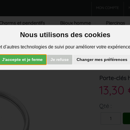
MON COMPTE
Charms et pendentifs
Bijoux homme
Piercings
Nous utilisons des cookies
R
t d'autres technologies de suivi pour améliorer votre expérience 
J'accepte et je ferme
Je refuse
Changer mes préférences
>
Porte-clés
Porte-clés 
13,30
Qté :