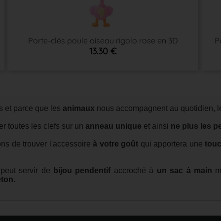
Porte-clés poule oiseau rigolo rose en 3D
P
13.30 €
 et parce que les
animaux
nous accompagnent au quotidien, le
r toutes les clefs sur un
anneau unique
et ainsi
ne plus les p
ns de trouver l'accessoire
à votre goût
qui apportera une
touc
 peut servir de
bijou pendentif
accroché à
un sac à main
ma
ton
.