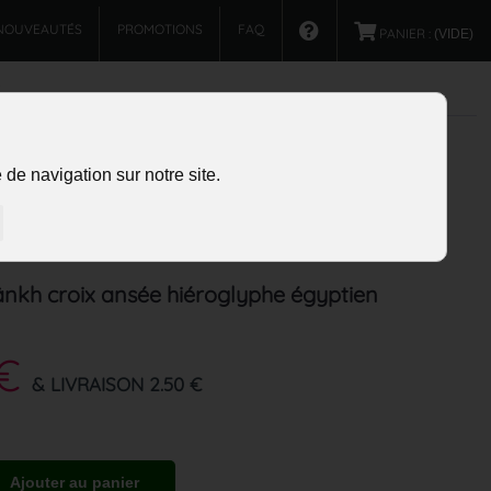
NOUVEAUTÉS
PROMOTIONS
FAQ
PANIER :
(VIDE)
de navigation sur notre site.
ânkh croix ansée hiéroglyphe égyptien
 €
& LIVRAISON 2.50 €