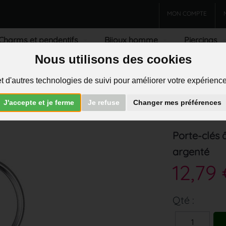
MON COMPTE
Charms et pendentifs
Bijoux homme
Piercings
Nous utilisons des cookies
R
t d'autres technologies de suivi pour améliorer votre expérience 
J'accepte et je ferme
Je refuse
Changer mes préférences
>
Porte-clés
Porte-clés 
argenté
12,79
Qté :