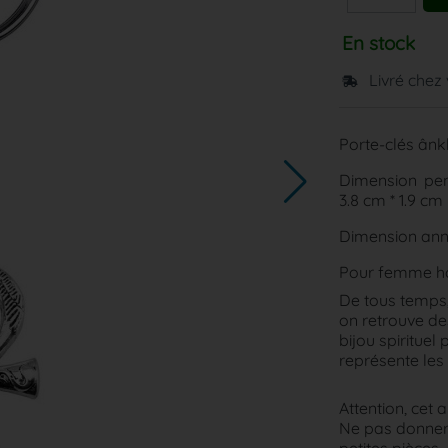
En stock
Livré chez
Porte-clés ânk
Dimension pen
3.8 cm * 1.9 cm
Dimension ann
Pour femme 
De tous temps, 
on retrouve des
bijou spirituel
représente les 
Attention, cet a
Ne pas donner 
petites pièces.