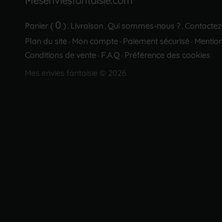
Mesenviesfantaisie.com
0
Panier (
)
Livraison
Qui sommes-nous ?
Contactez
.
.
.
Plan du site
Mon compte
Paiement sécurisé
Mention
·
·
·
Conditions de vente
F.A.Q
Préférence des cookies
·
·
Mes envies fantaisie © 2026