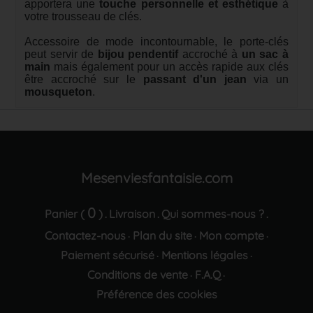
apportera une
touche personnelle et esthétique
à
votre trousseau de clés.
Accessoire de mode incontournable, le porte-clés
peut servir de
bijou pendentif
accroché à
un sac à
main
mais également pour un accès rapide aux clés
être accroché sur le
passant d'un jean
via un
mousqueton
.
Mesenviesfantaisie.com
0
Panier (
)
Livraison
Qui sommes-nous ?
.
.
.
Contactez-nous
Plan du site
Mon compte
·
·
·
Paiement sécurisé
Mentions légales
·
·
Conditions de vente
F.A.Q
·
·
Préférence des cookies