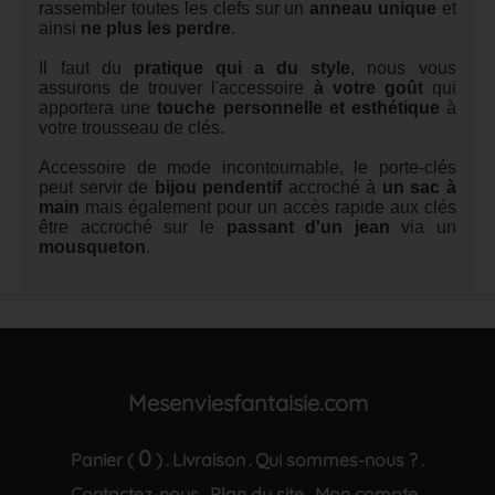
rassembler toutes les clefs sur un
anneau unique
et
ainsi
ne plus les perdre
.
Il faut du
pratique qui a du style
, nous vous
assurons de trouver l'accessoire
à votre goût
qui
apportera une
touche personnelle et esthétique
à
votre trousseau de clés.
Accessoire de mode incontournable, le porte-clés
peut servir de
bijou pendentif
accroché à
un sac à
main
mais également pour un accès rapide aux clés
être accroché sur le
passant d'un jean
via un
mousqueton
.
Mesenviesfantaisie.com
0
Panier (
)
Livraison
Qui sommes-nous ?
.
.
.
Contactez-nous
Plan du site
Mon compte