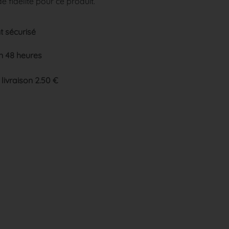
e fidélité pour ce produit.
 sécurisé
n 48 heures
 livraison 2.50 €