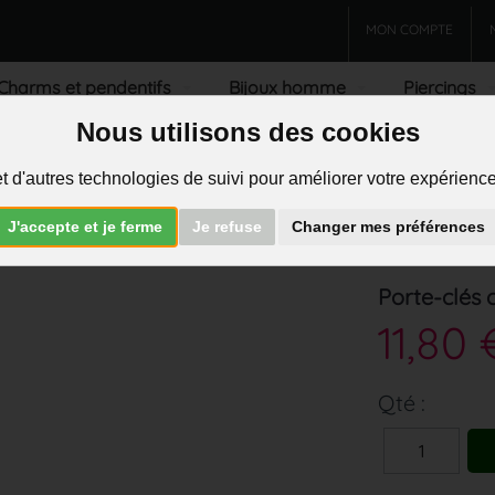
MON COMPTE
Charms et pendentifs
Bijoux homme
Piercings
Nous utilisons des cookies
R
t d'autres technologies de suivi pour améliorer votre expérience 
J'accepte et je ferme
Je refuse
Changer mes préférences
>
Porte-clés
Porte-clés 
11,80 
Qté :