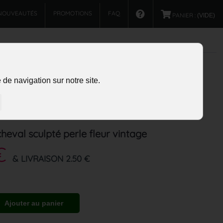
NOUVEAUTÉS
PROMOTIONS
FAQ
PANIER :
(VIDE)
de navigation sur notre site.
cheval sculpté perle fleur vintage
€
& LIVRAISON 2.50 €