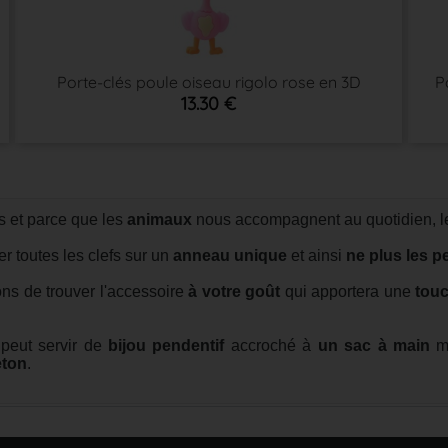
Porte-clés poule oiseau rigolo rose en 3D
P
13.30 €
 et parce que les
animaux
nous accompagnent au quotidien, le
r toutes les clefs sur un
anneau unique
et ainsi
ne plus les p
ns de trouver l'accessoire
à votre goût
qui apportera une
touc
 peut servir de
bijou pendentif
accroché à
un sac à main
ma
ton
.