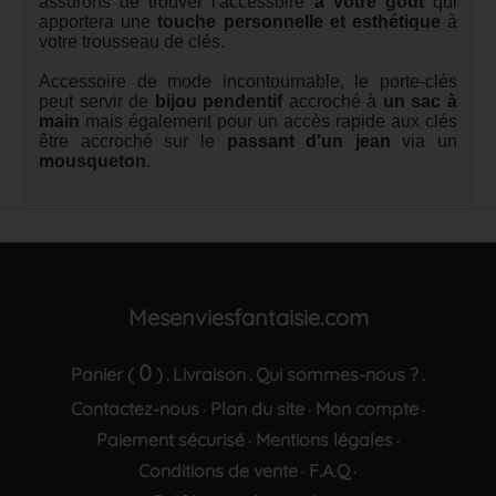
assurons de trouver l'accessoire
à votre goût
qui
apportera une
touche personnelle et esthétique
à
votre trousseau de clés.
Accessoire de mode incontournable, le porte-clés
peut servir de
bijou pendentif
accroché à
un sac à
main
mais également pour un accès rapide aux clés
être accroché sur le
passant d'un jean
via un
mousqueton
.
Mesenviesfantaisie.com
0
Panier (
)
Livraison
Qui sommes-nous ?
.
.
.
Contactez-nous
Plan du site
Mon compte
·
·
·
Paiement sécurisé
Mentions légales
·
·
Conditions de vente
F.A.Q
·
·