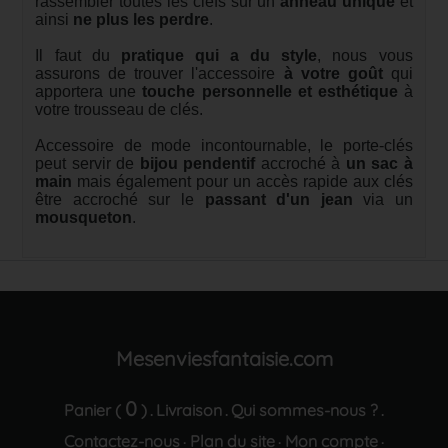
rassembler toutes les clefs sur un
anneau unique
et
ainsi
ne plus les perdre
.
Il faut du
pratique qui a du style
, nous vous
assurons de trouver l'accessoire
à votre goût
qui
apportera une
touche personnelle et esthétique
à
votre trousseau de clés.
Accessoire de mode incontournable, le porte-clés
peut servir de
bijou pendentif
accroché à
un sac à
main
mais également pour un accès rapide aux clés
être accroché sur le
passant d'un jean
via un
mousqueton
.
Mesenviesfantaisie.com
0
Panier (
)
Livraison
Qui sommes-nous ?
.
.
.
Contactez-nous
Plan du site
Mon compte
·
·
·