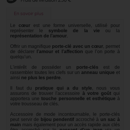
Frais de livraison 2.50 €
En savoir plus
Le
cœur
est une forme universelle, utilisé pour
représenter le
symbole de la vie
ou la
représentation de l’amour
.
Offrir un magnifique
porte-clé avec un cœur
, permet
de déclarer
l’amour et l’affection
que l’on porte à
quelqu’un.
L'intérêt de posséder un
porte-clés
est de
rassembler toutes les clefs sur un
anneau unique
et
ainsi
ne plus les perdre
.
Il faut du
pratique qui a du style
, nous vous
assurons de trouver l'accessoire
à votre goût
qui
apportera une
touche personnelle et esthétique
à
votre trousseau de clés.
Accessoire de mode incontournable, le porte-clés
peut servir de
bijou pendentif
accroché à
un sac à
main
mais également pour un accès rapide aux clés
être accroché sur le
passant d'un jean
via un