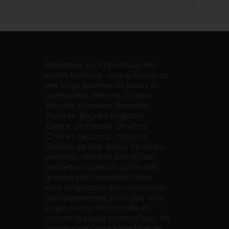
Bienvenue sur la boutique Mes
envies fantaisie, vous y trouverez
une large gamme de bijoux et
accessoires, Bagues ,Colliers
,Boucles d'oreilles ,Bracelets
,Parures ,Bagues Réglable
,Chaine de cheville ,Broches
,Chaînes de corps , Montres,
Chaînes de tête ,Bijoux de corps,
piercings, nombril, labret, nez,
pochettes cadeaux, porte-clés,
gravure personnalisée. Nous
vous proposons des nouveautés
quotidiennement pour que vous
soyez au top de la mode et
comme le plaisir n'attend pas, les
commandes sont expédiées en