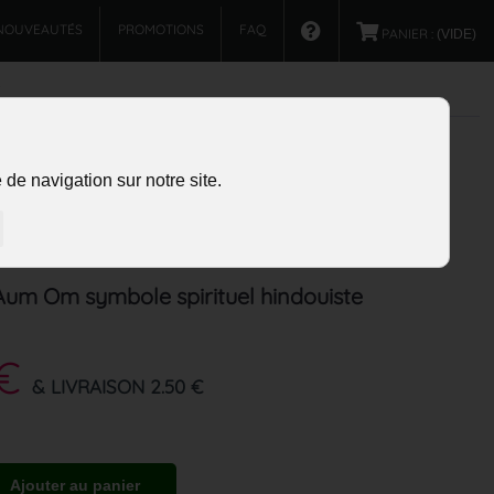
NOUVEAUTÉS
PROMOTIONS
FAQ
PANIER :
(VIDE)
de navigation sur notre site.
Aum Om symbole spirituel hindouiste
 €
& LIVRAISON 2.50 €