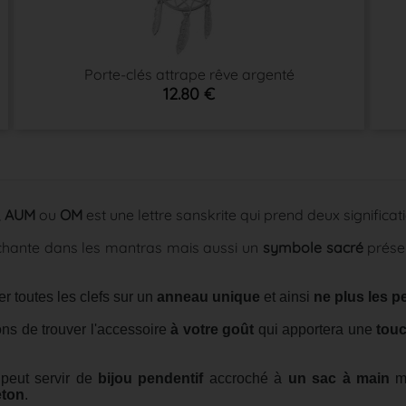
Porte-clés attrape rêve argenté
12.80 €
,
AUM
ou
OM
est une lettre sanskrite qui prend deux significat
chante dans les mantras mais aussi un
symbole sacré
présen
r toutes les clefs sur un
anneau unique
et ainsi
ne plus les p
ns de trouver l'accessoire
à votre goût
qui apportera une
touc
 peut servir de
bijou pendentif
accroché à
un sac à main
ma
ton
.