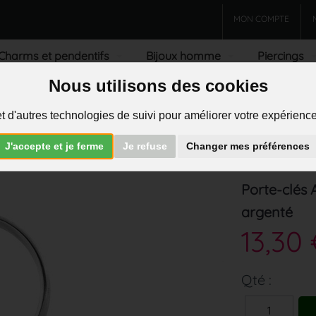
MON COMPTE
Charms et pendentifs
Bijoux homme
Piercings
Nous utilisons des cookies
R
t d'autres technologies de suivi pour améliorer votre expérience 
J'accepte et je ferme
Je refuse
Changer mes préférences
>
Porte-clés
Porte-clés 
argenté
13,30
Qté :