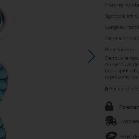
Piercing nombri
Symbole infini 
Longueur total
Dimension de l'i
Pour femme
De tous temps, 
on retrouve des
bijou spirituel
représente les 
Aucun point d
Paiement
Livraiso
Frais de