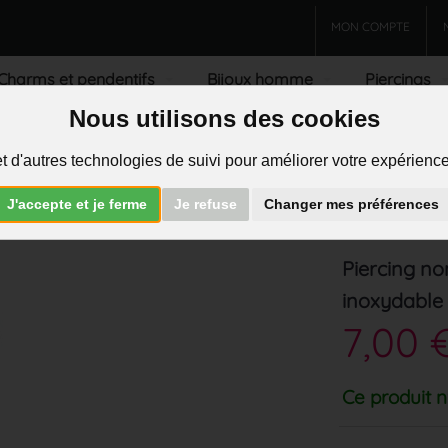
MON COMPTE
Charms et pendentifs
Bijoux homme
Piercings
Nous utilisons des cookies
R
t d'autres technologies de suivi pour améliorer votre expérience 
J'accepte et je ferme
Je refuse
Changer mes préférences
Piercing nom
inoxydable
7,00 
Ce produit n