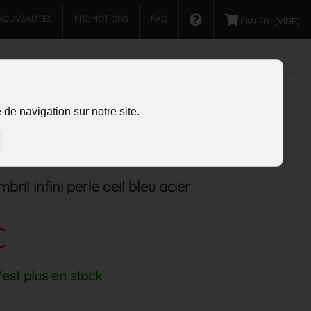
NOUVEAUTÉS
PROMOTIONS
FAQ
PANIER :
(VIDE)
de navigation sur notre site.
bril infini perle oeil bleu acier
€
'est plus en stock