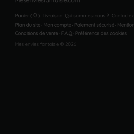
Mesenviesfantaisie.com
0
Panier (
)
Livraison
Qui sommes-nous ?
Contactez
.
.
.
Plan du site
Mon compte
Paiement sécurisé
Mention
·
·
·
Conditions de vente
F.A.Q
Préférence des cookies
·
·
Mes envies fantaisie © 2026