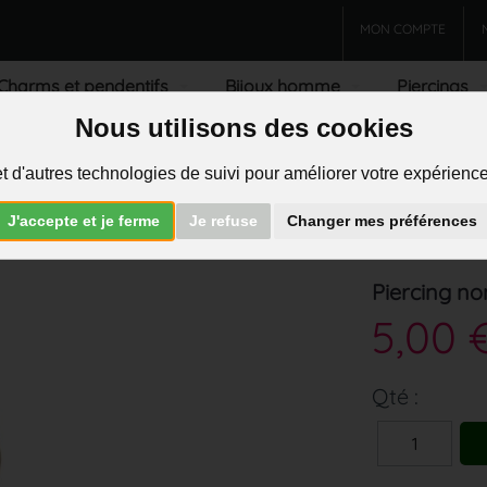
MON COMPTE
Charms et pendentifs
Bijoux homme
Piercings
Nous utilisons des cookies
R
t d'autres technologies de suivi pour améliorer votre expérience 
J'accepte et je ferme
Je refuse
Changer mes préférences
Piercing no
5,00 
Qté :