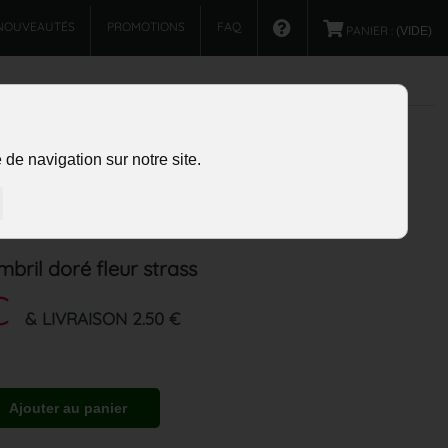
NOUVEAUTÉS
PROMOTIONS
FAQ
PANIER :
(VIDE)
de navigation sur notre site.
mbril doré fleur strass
€
& LIVRAISON 2.50 €