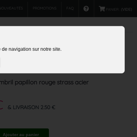
NOUVEAUTÉS
PROMOTIONS
FAQ
PANIER :
(VIDE)
de navigation sur notre site.
mbril papillon rouge strass acier
€
& LIVRAISON 2.50 €