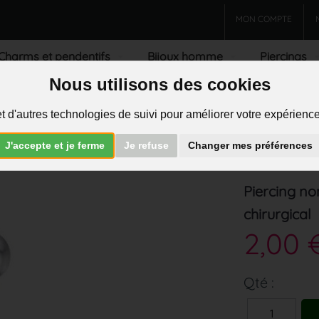
MON COMPTE
Charms et pendentifs
Bijoux homme
Piercings
Nous utilisons des cookies
R
t d'autres technologies de suivi pour améliorer votre expérience 
J'accepte et je ferme
Je refuse
Changer mes préférences
Piercing no
chirurgical
2,00 
Qté :