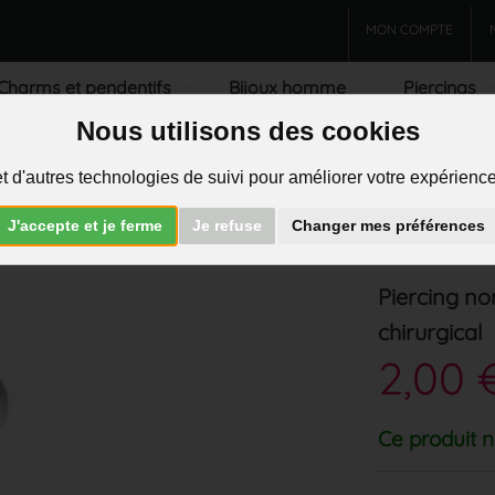
MON COMPTE
Charms et pendentifs
Bijoux homme
Piercings
Nous utilisons des cookies
R
t d'autres technologies de suivi pour améliorer votre expérience 
J'accepte et je ferme
Je refuse
Changer mes préférences
Piercing no
chirurgical
2,00 
Ce produit n