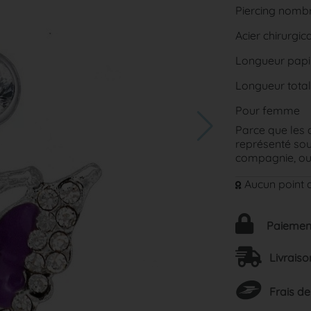
Piercing nombr
Acier chirurgica
Longueur papil
Longueur total
Pour femme
Parce que les 
représenté sou
compagnie, ou 
Aucun point d
Paiement
Livraiso
Frais de