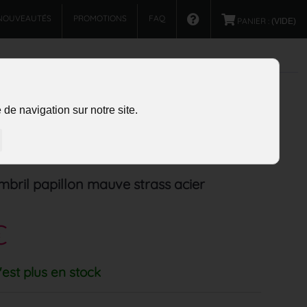
NOUVEAUTÉS
PROMOTIONS
FAQ
PANIER :
(VIDE)
de navigation sur notre site.
mbril papillon mauve strass acier
€
'est plus en stock