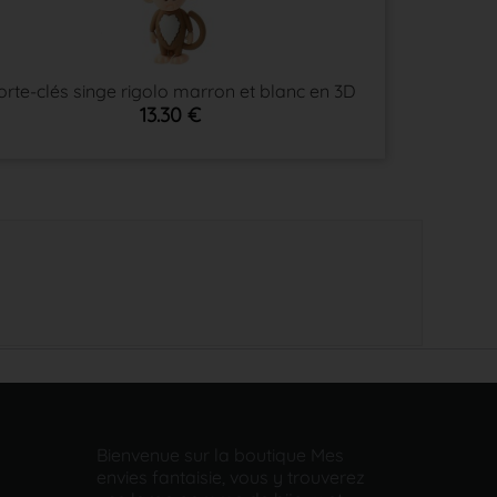
orte-clés singe rigolo marron et blanc en 3D
13.30 €
Bienvenue sur la boutique Mes
envies fantaisie, vous y trouverez