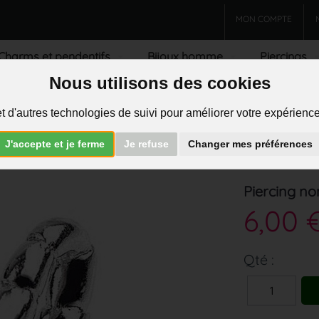
MON COMPTE
Charms et pendentifs
Bijoux homme
Piercings
Nous utilisons des cookies
R
t d'autres technologies de suivi pour améliorer votre expérience 
J'accepte et je ferme
Je refuse
Changer mes préférences
Piercing no
6,00 
Qté :