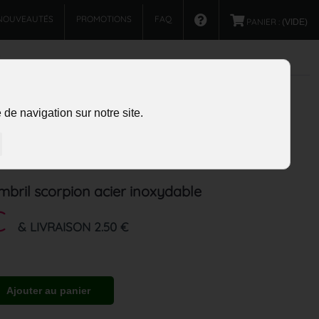
NOUVEAUTÉS
PROMOTIONS
FAQ
PANIER :
(VIDE)
de navigation sur notre site.
mbril scorpion acier inoxydable
€
& LIVRAISON 2.50 €