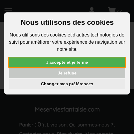
(
)
0
Nous utilisons des cookies
Nous utilisons des cookies et d'autres technologies de
suivi pour améliorer votre expérience de navigation sur
R
notre site.
RECHERCHEZ
Aucun résultat trouvé "Porte-cles jardinier arbre
J'accepte et je ferme
de vie soleil lune gravure personnalisee sur
medaille"
Je refuse
Changer mes préférences
Mesenviesfantaisie.com
0
Panier (
)
Livraison
Qui sommes-nous ?
.
.
.