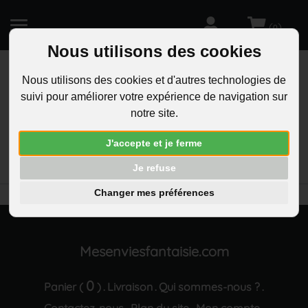
(
)
0
Nous utilisons des cookies
Nous utilisons des cookies et d'autres technologies de
suivi pour améliorer votre expérience de navigation sur
R
notre site.
RECHERCHEZ
Aucun résultat trouvé "Porte-cles caducee
J'accepte et je ferme
medicale argente gravure personnalisee sur
medaille"
Je refuse
Changer mes préférences
Mesenviesfantaisie.com
0
Panier (
)
Livraison
Qui sommes-nous ?
.
.
.