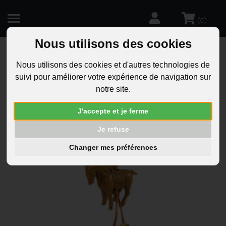
(
)
0
Nous utilisons des cookies
Nous utilisons des cookies et d'autres technologies de
R
suivi pour améliorer votre expérience de navigation sur
RECHERCHEZ "PORTE-CLES ANIMAL CHEVAL ARGENTE"
notre site.
résultat a été trouvé.
1
J'accepte et je ferme
Tri
Je refuse
Changer mes préférences