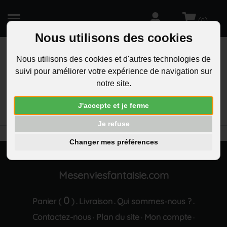
(
)
0
Nous utilisons des cookies
Nous utilisons des cookies et d'autres technologies de
suivi pour améliorer votre expérience de navigation sur
R
notre site.
RECHERCHEZ
Aucun résultat trouvé "Porte-cles cisele Bouddha
J'accepte et je ferme
meditation Arbre de vie spirituel acier inoxydable"
Je refuse
Changer mes préférences
Mesenviesfantaisie.com
0
Panier (
)
Livraison
Qui sommes-nous ?
.
.
.
Contactez-nous
Plan du site
Mon compte
·
·
·