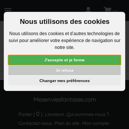
(
)
0
Nous utilisons des cookies
Nous utilisons des cookies et d'autres technologies de
suivi pour améliorer votre expérience de navigation sur
R
notre site.
RECHERCHEZ
Aucun résultat trouvé "Porte-cles psychologue
J'accepte et je ferme
lettre grecque Psi acier inoxydable"
Je refuse
Changer mes préférences
Mesenviesfantaisie.com
0
Panier (
)
Livraison
Qui sommes-nous ?
.
.
.
Contactez-nous
Plan du site
Mon compte
·
·
·