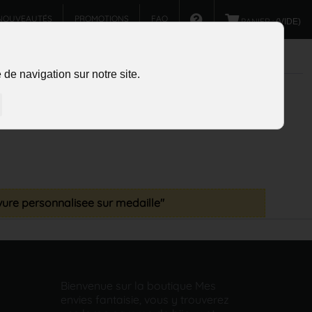
NOUVEAUTÉS
PROMOTIONS
FAQ
PANIER :
(VIDE)
de navigation sur notre site.
avure personnalisee sur medaille"
Bienvenue sur la boutique Mes
envies fantaisie, vous y trouverez