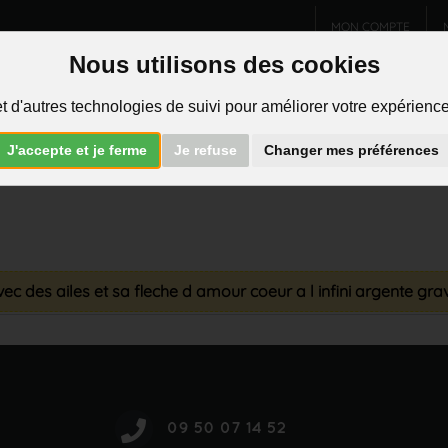
MON COMPTE
Nous utilisons des cookies
Charms et pendentifs
Bijoux homme
Piercings
t d'autres technologies de suivi pour améliorer votre expérience 
R
J'accepte et je ferme
Je refuse
Changer mes préférences
ec des ailes et sa fleche d amour coeur a l infini argente gr