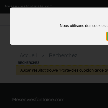
Mesenviesfantaisie.com
Nous utilisons des cookies e
Accueil
>
Recherchez
RECHERCHEZ
Aucun résultat trouvé "Porte-cles cupidon ange av
Mesenviesfantaisie.com