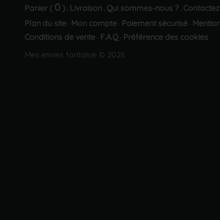
0
Panier (
)
Livraison
Qui sommes-nous ?
Contactez
.
.
.
Plan du site
Mon compte
Paiement sécurisé
Mention
·
·
·
Conditions de vente
F.A.Q
Préférence des cookies
·
·
Mes envies fantaisie © 2026