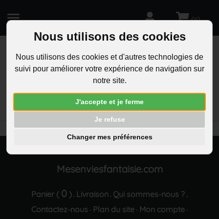
(
)
0
Nous utilisons des cookies
Nous utilisons des cookies et d'autres technologies de
suivi pour améliorer votre expérience de navigation sur
R
notre site.
RECHERCHEZ
Aucun résultat trouvé "Porte-cles bricoleur outils
J'accepte et je ferme
marteau tourne vis argente"
Je refuse
Changer mes préférences
Mesenviesfantaisie.com
0
Panier (
)
Livraison
Qui sommes-nous ?
.
.
.
Contactez-nous
Plan du site
Mon compte
·
·
·