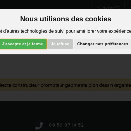
MON COMPTE
Nous utilisons des cookies
Charms et pendentifs
Bijoux homme
Piercings
t d'autres technologies de suivi pour améliorer votre expérience 
R
J'accepte et je ferme
Je refuse
Changer mes préférences
hitecte constructeur promoteur geometrie plan dessin argent