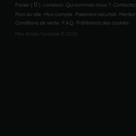
0
Panier (
)
Livraison
Qui sommes-nous ?
Contactez
.
.
.
Plan du site
Mon compte
Paiement sécurisé
Mention
·
·
·
Conditions de vente
F.A.Q
Préférence des cookies
·
·
Mes envies fantaisie © 2026