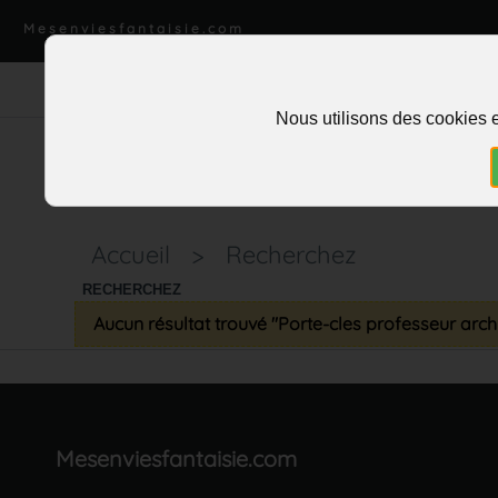
Mesenviesfantaisie.com
Nous utilisons des cookies e
Accueil
>
Recherchez
RECHERCHEZ
Aucun résultat trouvé "Porte-cles professeur arc
Mesenviesfantaisie.com