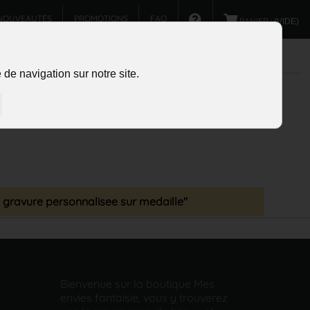
NOUVEAUTÉS
PROMOTIONS
FAQ
PANIER :
(VIDE)
de navigation sur notre site.
e gravure personnalisee sur medaille"
Bienvenue sur la boutique Mes
envies fantaisie, vous y trouverez