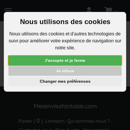
(
)
0
Nous utilisons des cookies
Nous utilisons des cookies et d'autres technologies de
suivi pour améliorer votre expérience de navigation sur
R
notre site.
RECHERCHEZ
Aucun résultat trouvé "Porte-cles posture de yoga
J'accepte et je ferme
Sukhasana position de meditation en tailleur acier
inoxydable gravure personnalisee sur medaille"
Je refuse
Changer mes préférences
Mesenviesfantaisie.com
0
Panier (
)
Livraison
Qui sommes-nous ?
.
.
.