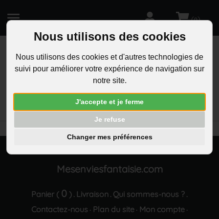
(
)
0
Nous utilisons des cookies
Nous utilisons des cookies et d'autres technologies de
suivi pour améliorer votre expérience de navigation sur
R
notre site.
RECHERCHEZ
Aucun résultat trouvé "Porte-cles dinosaure
J'accepte et je ferme
origami plaque gravure personnalisee acier"
Je refuse
Changer mes préférences
Mesenviesfantaisie.com
0
Panier (
)
Livraison
Qui sommes-nous ?
.
.
.
Contactez-nous
Plan du site
Mon compte
·
·
·