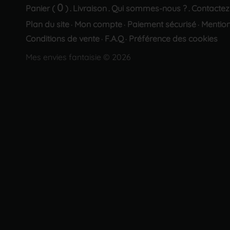
0
Panier (
)
Livraison
Qui sommes-nous ?
Contactez
.
.
.
Plan du site
Mon compte
Paiement sécurisé
Mention
·
·
·
Conditions de vente
F.A.Q
Préférence des cookies
·
·
Mes envies fantaisie © 2026