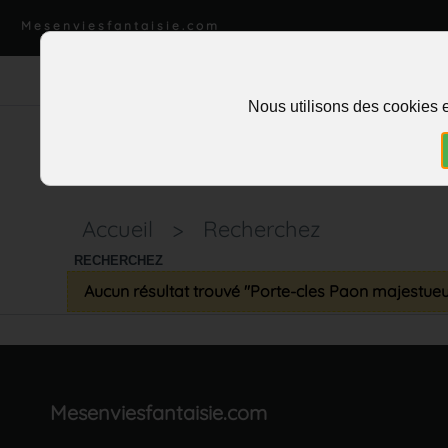
Mesenviesfantaisie.com
Nous utilisons des cookies e
Accueil
>
Recherchez
RECHERCHEZ
Aucun résultat trouvé "Porte-cles Paon majestue
Mesenviesfantaisie.com