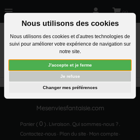
(
)
0
Nous utilisons des cookies
Nous utilisons des cookies et d'autres technologies de
suivi pour améliorer votre expérience de navigation sur
R
notre site.
RECHERCHEZ
Aucun résultat trouvé "Porte-cles casque de
J'accepte et je ferme
chantier jaune securite construction"
Je refuse
Changer mes préférences
Mesenviesfantaisie.com
0
Panier (
)
Livraison
Qui sommes-nous ?
.
.
.
Contactez-nous
Plan du site
Mon compte
·
·
·