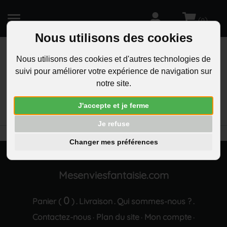
(
)
0
Nous utilisons des cookies
Nous utilisons des cookies et d'autres technologies de
suivi pour améliorer votre expérience de navigation sur
R
notre site.
RECHERCHEZ
Aucun résultat trouvé "Porte-cles tete de mort
J'accepte et je ferme
origami plaque gravure personnalisee acier"
Je refuse
Changer mes préférences
Mesenviesfantaisie.com
0
Panier (
)
Livraison
Qui sommes-nous ?
.
.
.
Contactez-nous
Plan du site
Mon compte
·
·
·