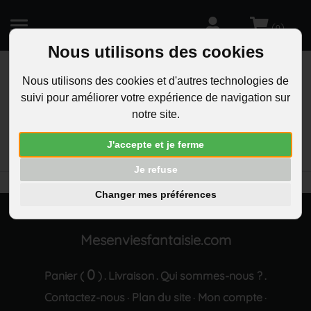
(
)
0
Nous utilisons des cookies
Nous utilisons des cookies et d'autres technologies de
suivi pour améliorer votre expérience de navigation sur
R
notre site.
RECHERCHEZ
Aucun résultat trouvé "Porte-cles nourrice enfant
J'accepte et je ferme
bebe nounou maman argente"
Je refuse
Changer mes préférences
Mesenviesfantaisie.com
0
Panier (
)
Livraison
Qui sommes-nous ?
.
.
.
Contactez-nous
Plan du site
Mon compte
·
·
·