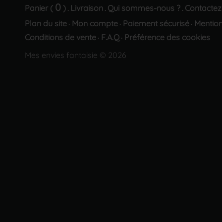
0
Panier (
)
Livraison
Qui sommes-nous ?
Contactez
.
.
.
Plan du site
Mon compte
Paiement sécurisé
Mention
·
·
·
Conditions de vente
F.A.Q
Préférence des cookies
·
·
Mes envies fantaisie © 2026