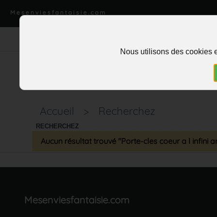
Mesenviesfantaisie.com
Nous utilisons des cookies e
Accueil
>
Recherchez
RECHERCHEZ
Aucun résultat trouvé "Porte-cles coeur a l infini 
Mesenviesfantaisie.com