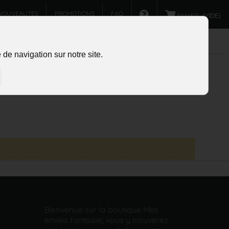
NOUVEAUTÉS
PROMOTIONS
FAQ
PANIER :
(VIDE)
de navigation sur notre site.
Bienvenue sur la boutique Mes
envies fantaisie, vous y trouverez