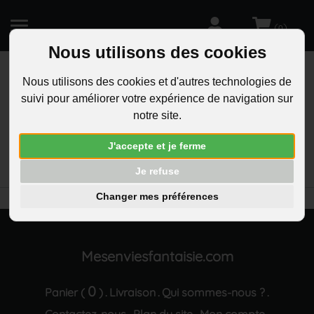
(
)
0
Nous utilisons des cookies
Nous utilisons des cookies et d'autres technologies de
suivi pour améliorer votre expérience de navigation sur
R
notre site.
RECHERCHEZ
Aucun résultat trouvé "Porte-cles musculation
J'accepte et je ferme
homme bodybuilding barre d halteres culturisme
gravure personnalisee sur medaille"
Je refuse
Changer mes préférences
Mesenviesfantaisie.com
0
Panier (
)
Livraison
Qui sommes-nous ?
.
.
.