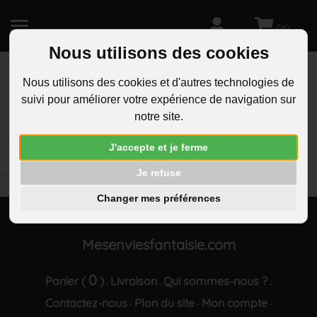
(
)
0
Nous utilisons des cookies
Nous utilisons des cookies et d'autres technologies de
suivi pour améliorer votre expérience de navigation sur
R
notre site.
RECHERCHEZ
Aucun résultat trouvé "Parure double coeurs
J'accepte et je ferme
cristaux argente"
Je refuse
Changer mes préférences
Mesenviesfantaisie.com
0
Panier (
)
Livraison
Qui sommes-nous ?
.
.
.
Contactez-nous
Plan du site
Mon compte
·
·
·