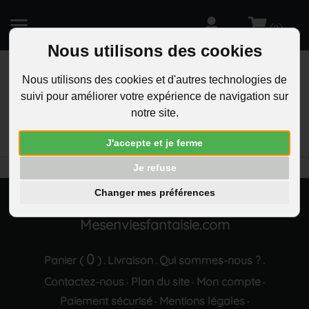
(
)
0
Nous utilisons des cookies
Nous utilisons des cookies et d'autres technologies de
suivi pour améliorer votre expérience de navigation sur
R
notre site.
RECHERCHEZ
Aucun résultat trouvé "Parure hibou strass"
J'accepte et je ferme
Je refuse
Changer mes préférences
Mesenviesfantaisie.com
0
Panier (
)
Livraison
Qui sommes-nous ?
.
.
.
Contactez-nous
Plan du site
Mon compte
·
·
·
Paiement sécurisé
Mentions légales
·
·