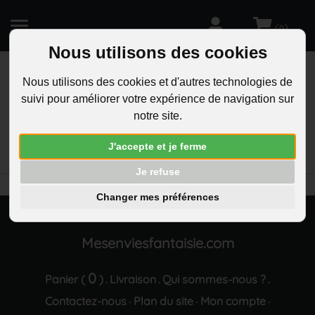
(
)
0
Nous utilisons des cookies
Nous utilisons des cookies et d'autres technologies de
suivi pour améliorer votre expérience de navigation sur
R
notre site.
RECHERCHEZ
Aucun résultat trouvé "Parure argentee coeur
J'accepte et je ferme
fleur strass"
Je refuse
Changer mes préférences
Mesenviesfantaisie.com
0
Panier (
)
Livraison
Qui sommes-nous ?
.
.
.
Contactez-nous
Plan du site
Mon compte
·
·
·