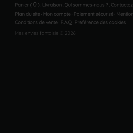
0
Panier (
)
Livraison
Qui sommes-nous ?
Contactez
.
.
.
Plan du site
Mon compte
Paiement sécurisé
Mention
·
·
·
Conditions de vente
F.A.Q
Préférence des cookies
·
·
Mes envies fantaisie © 2026