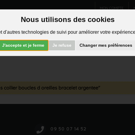
MON COMPTE
Nous utilisons des cookies
Charms et pendentifs
Bijoux homme
Piercings
t d'autres technologies de suivi pour améliorer votre expérience 
R
J'accepte et je ferme
Je refuse
Changer mes préférences
s collier boucles d oreilles bracelet argentee"