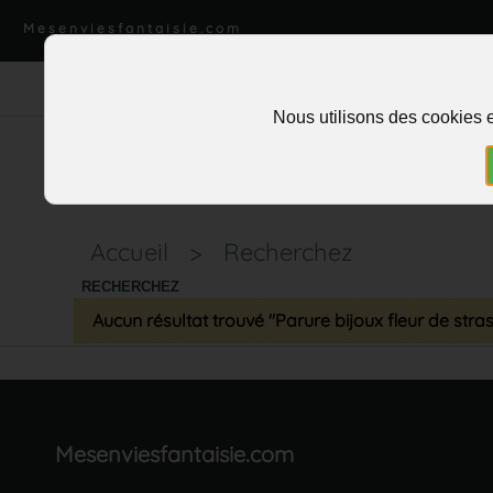
Mesenviesfantaisie.com
Nous utilisons des cookies e
Accueil
>
Recherchez
RECHERCHEZ
Aucun résultat trouvé "Parure bijoux fleur de stras
Mesenviesfantaisie.com