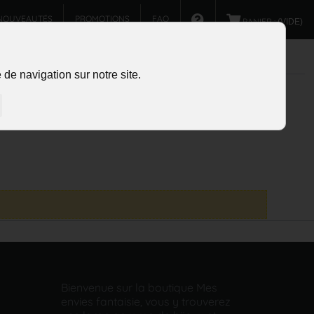
NOUVEAUTÉS
PROMOTIONS
FAQ
PANIER :
(VIDE)
de navigation sur notre site.
Bienvenue sur la boutique Mes
envies fantaisie, vous y trouverez