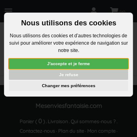
(
)
0
Nous utilisons des cookies
Nous utilisons des cookies et d'autres technologies de
suivi pour améliorer votre expérience de navigation sur
R
notre site.
RECHERCHEZ
Aucun résultat trouvé "Parure bijoux 2 coeurs
J'accepte et je ferme
enlaces strass argentee"
Je refuse
Changer mes préférences
Mesenviesfantaisie.com
0
Panier (
)
Livraison
Qui sommes-nous ?
.
.
.
Contactez-nous
Plan du site
Mon compte
·
·
·