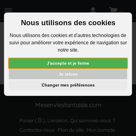
(
)
0
Nous utilisons des cookies
Nous utilisons des cookies et d'autres technologies de
suivi pour améliorer votre expérience de navigation sur
R
notre site.
RECHERCHEZ
Aucun résultat trouvé "Parure bijoux coccinelle
J'accepte et je ferme
oxyde de zirconium argente"
Je refuse
Changer mes préférences
Mesenviesfantaisie.com
0
Panier (
)
Livraison
Qui sommes-nous ?
.
.
.
Contactez-nous
Plan du site
Mon compte
·
·
·