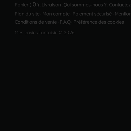
0
Panier (
)
Livraison
Qui sommes-nous ?
Contactez
.
.
.
Plan du site
Mon compte
Paiement sécurisé
Mention
·
·
·
Conditions de vente
F.A.Q
Préférence des cookies
·
·
Mes envies fantaisie © 2026