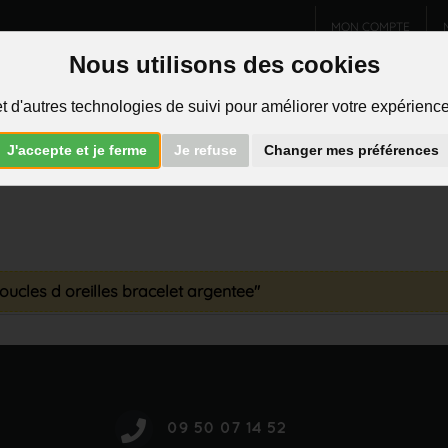
MON COMPTE
Nous utilisons des cookies
Charms et pendentifs
Bijoux homme
Piercings
t d'autres technologies de suivi pour améliorer votre expérience 
R
J'accepte et je ferme
Je refuse
Changer mes préférences
boucles d oreilles bracelet argentee"