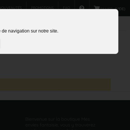
NOUVEAUTÉS
PROMOTIONS
FAQ
PANIER :
(VIDE)
de navigation sur notre site.
Bienvenue sur la boutique Mes
envies fantaisie, vous y trouverez