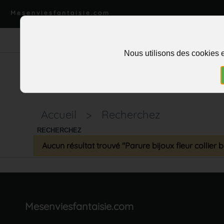
Mesenviesfantaisie.com
Nous utilisons des cookies e
Accueil
>
Recherchez
RECHERCHEZ
Aucun résultat trouvé "Parure bijoux fleur collier 
Mesenviesfantaisie.com