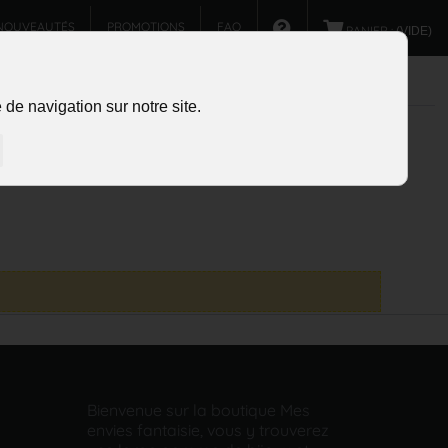
NOUVEAUTÉS
PROMOTIONS
FAQ
PANIER :
(VIDE)
de navigation sur notre site.
Bienvenue sur la boutique Mes
envies fantaisie, vous y trouverez