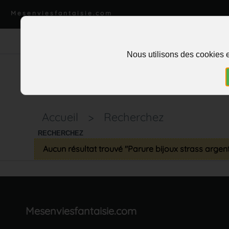
Mesenviesfantaisie.com
Nous utilisons des cookies e
Accueil
>
Recherchez
RECHERCHEZ
Aucun résultat trouvé "Parure bijoux strass argen
Mesenviesfantaisie.com