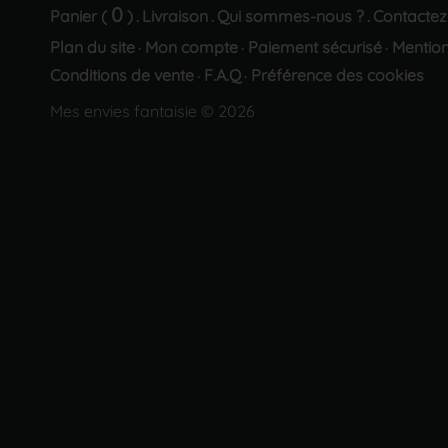
0
Panier (
)
Livraison
Qui sommes-nous ?
Contactez
.
.
.
Plan du site
Mon compte
Paiement sécurisé
Mention
·
·
·
Conditions de vente
F.A.Q
Préférence des cookies
·
·
Mes envies fantaisie © 2026